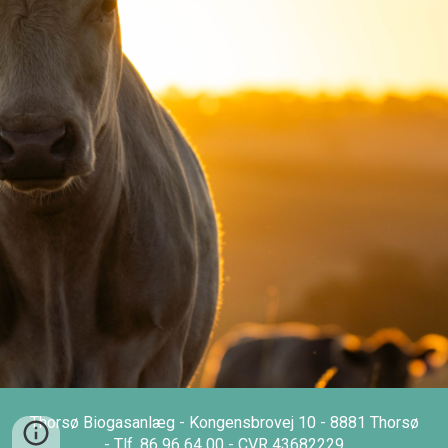
Thorsø Biogasanlæg - Kongensbrovej 10 - 8881 Thorsø
- Tlf. 86 96 64 00 - CVR 43682229