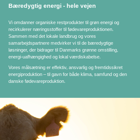
Bæredygtig energi - hele vejen
Vi omdanner organiske restprodukter til grøn energi og
recirkulerer næringsstoffer til fødevareproduktionen.
Sammen med det lokale landbrug og vores
samarbejdspartnere medvirker vi til de bæredygtige
løsninger, der bidrager til Danmarks grønne omstilling,
energi-uafhængighed og lokal værdiskabelse.
Vores målsætning er effektiv, ansvarlig og fremtidssikret
energiproduktion – til gavn for både klima, samfund og den
danske fødevareproduktion.