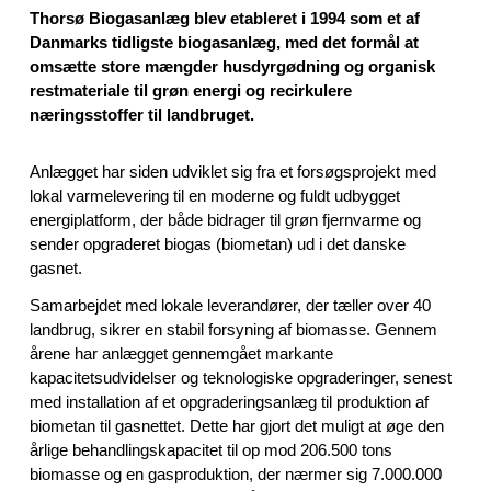
Thorsø Biogasanlæg blev etableret i 1994 som et af
Danmarks tidligste biogasanlæg, med det formål at
omsætte store mængder husdyrgødning og organisk
restmateriale til grøn energi og recirkulere
næringsstoffer til landbruget.
Anlægget har siden udviklet sig fra et forsøgsprojekt med
lokal varmelevering til en moderne og fuldt udbygget
energiplatform, der både bidrager til grøn fjernvarme og
sender opgraderet biogas (biometan) ud i det danske
gasnet.
Samarbejdet med lokale leverandører, der tæller over 40
landbrug, sikrer en stabil forsyning af biomasse. Gennem
årene har anlægget gennemgået markante
kapacitetsudvidelser og teknologiske opgraderinger, senest
med installation af et opgraderingsanlæg til produktion af
biometan til gasnettet. Dette har gjort det muligt at øge den
årlige behandlingskapacitet til op mod 206.500 tons
biomasse og en gasproduktion, der nærmer sig 7.000.000